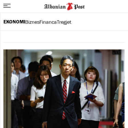
EKONOMI
Biznes
Financa
Tregjet