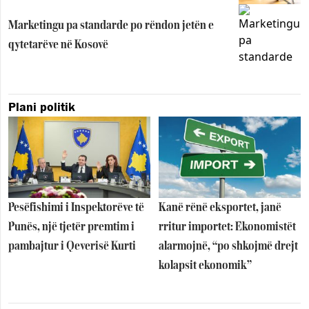
Marketingu pa standarde po rëndon jetën e
qytetarëve në Kosovë
Plani politik
Pesëfishimi i Inspektorëve të
Kanë rënë eksportet, janë
Punës, një tjetër premtim i
rritur importet: Ekonomistët
pambajtur i Qeverisë Kurti
alarmojnë, “po shkojmë drejt
kolapsit ekonomik”