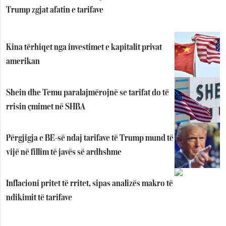
Trump zgjat afatin e tarifave
Kina tërhiqet nga investimet e kapitalit privat
amerikan
Shein dhe Temu paralajmërojnë se tarifat do të
rrisin çmimet në SHBA
Përgjigja e BE-së ndaj tarifave të Trump mund të
vijë në fillim të javës së ardhshme
Inflacioni pritet të rritet, sipas analizës makro të
ndikimit të tarifave