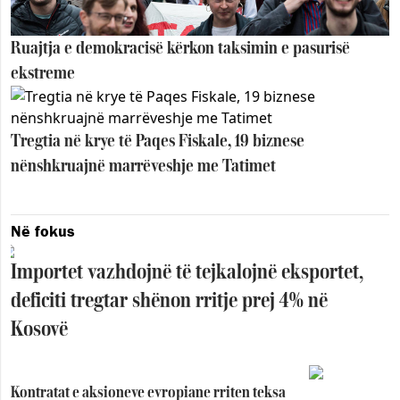
Ruajtja e demokracisë kërkon taksimin e pasurisë
ekstreme
Tregtia në krye të Paqes Fiskale, 19 biznese
nënshkruajnë marrëveshje me Tatimet
Në fokus
Importet vazhdojnë të tejkalojnë eksportet,
deficiti tregtar shënon rritje prej 4% në
Kosovë
Kontratat e aksioneve evropiane rriten teksa