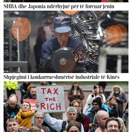
SHBA dhe Japonia ndërhyjnë për të forcuar jenin
Shpjegimi i konkurrueshmërisë industriale të Kinës