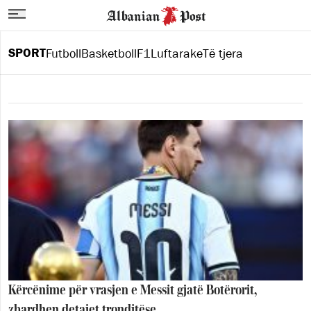
SPORT
Futboll
Basketboll
F1
Luftarake
Të tjera
Kërcënime për vrasjen e Messit gjatë Botërorit,
zbardhen detajet tronditëse