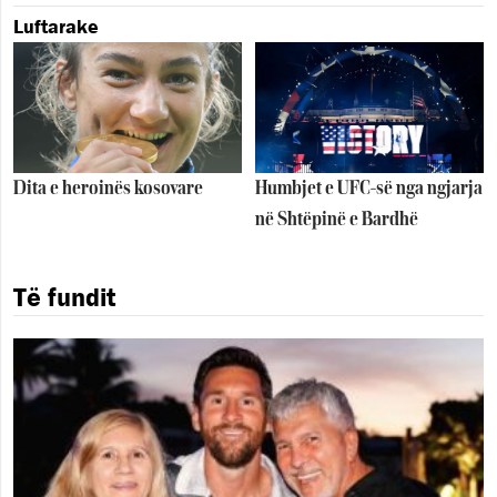
Luftarake
Dita e heroinës kosovare
Humbjet e UFC-së nga ngjarja
në Shtëpinë e Bardhë
Të fundit