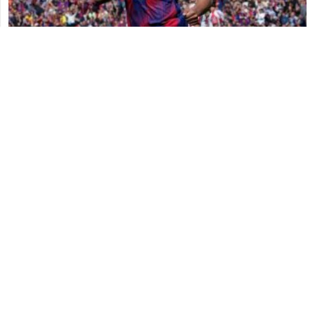
8 Gusht
‘Bomba’ e merkatos, Ronald Araujo kalon te
2026
Liverpooli
8 Gusht
Real Madridi piketon kapitenin e Juventusit
2026