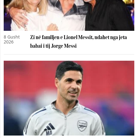
8 Gusht
Zi në familjen e Lionel Messit, ndahet nga jeta
2026
babai i tij Jorge Messi