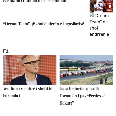
Bashkimi i futbollit me basketbollin
“Dream Team” që shoi ëndrrën e Jugosllavisë
F1
Vendimi i vështirë i shefit të
Gara historike që solli
Formula 1
Formulën 1 pas “Perdes së
Hekurt”