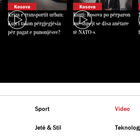
Kosova
Kosova
Kriza e transportit urban:
Kurti: Kosova po përparon
Kujt i takon përgjegjësia
më shpejt se disa anëtare
për pagat e punonjësve?
të NATO-s
Sport
Video
Jetë & Stil
Teknologj