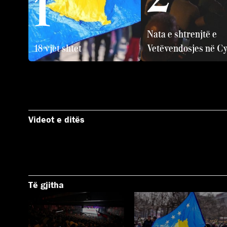
1
Nata e shtrenjtë e
18 vjet shtet
Vetëvendosjes në Cy
Videot e ditës
Të gjitha