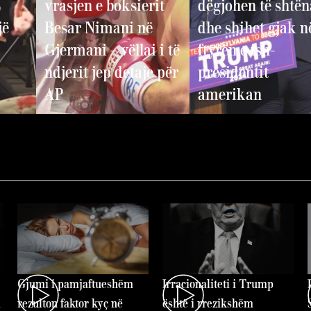
vrasjen e boksierit
dëgjohen të shtën
jë
Besar Nimani në
dhe shihet gjak n
Gjermani – vëllai i të
ftyrën e ish-
ndjerit jep detaje për
presidentit
AP
amerikan
Gjumi i pamjaftueshëm
Irracionaliteti i Trump
d
rezulton faktor kyç në
është i rrezikshëm