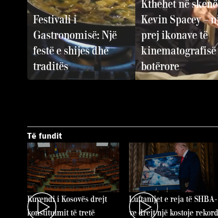
Kthehet në skenë
Festivali i
Kevin Spacey – n
Gastronomisë: Një
prej ikonave të
festë e shijes dhe
kinematografisë
traditës
botërore
Të fundit
Kuvendi i Kosovës drejt
Luftanijet e reja të SHBA-
konstituimit të tretë
ve drejt një kostoje rekor