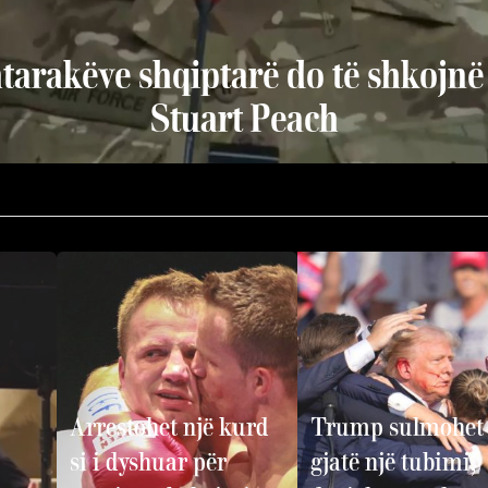
htarakëve shqiptarë do të shkojnë
Stuart Peach
Arrestohet një kurd
Trump sulmohet
si i dyshuar për
gjatë një tubimi,