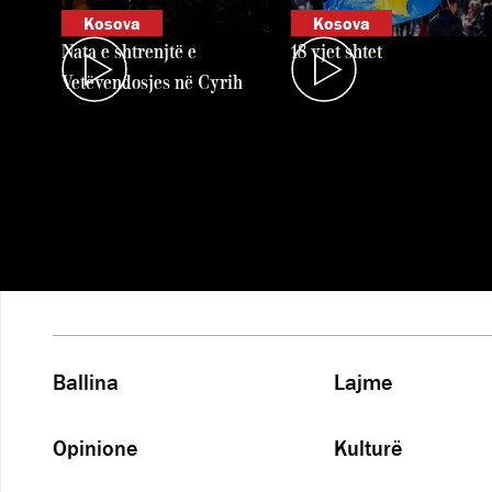
Kosova
Kosova
Nata e shtrenjtë e
18 vjet shtet
Vetëvendosjes në Cyrih
Ballina
Lajme
Opinione
Kulturë