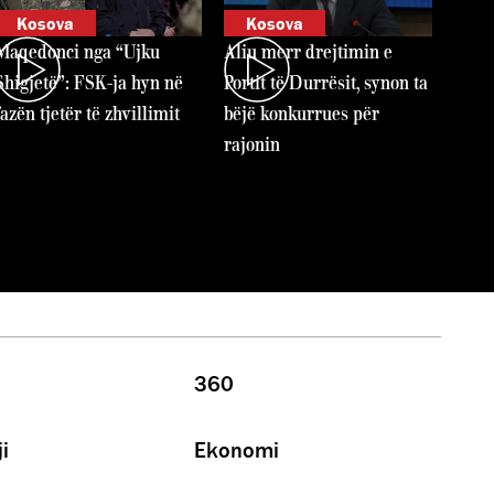
Kosova
Kosova
Maqedonci nga “Ujku
Aliu merr drejtimin e
Shigjetë”: FSK-ja hyn në
Portit të Durrësit, synon ta
fazën tjetër të zhvillimit
bëjë konkurrues për
rajonin
360
i
Ekonomi