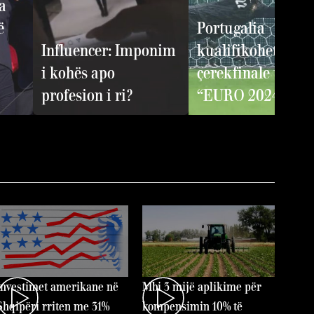
a
ë
Portugalia
Influencer: Imponim
kualifikohet në
i kohës apo
çerekfinale të
profesion i ri?
“EURO 2024”
Investimet amerikane në
Mbi 3 mijë aplikime për
Shqipëri rriten me 31%
kompensimin 10% të