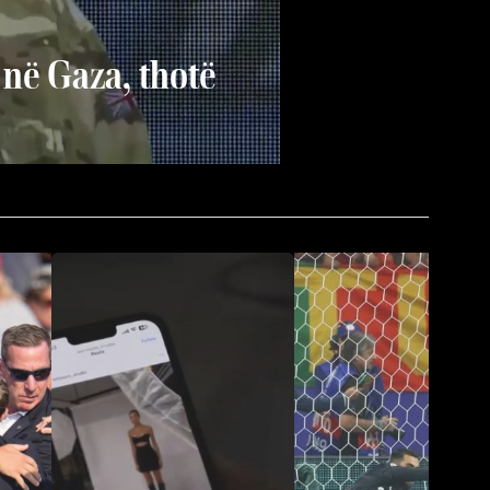
 në Gaza, thotë