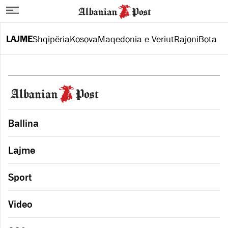
LAJME
Shqipëria
Kosova
Maqedonia e Veriut
Rajoni
Bota
Ballina
Lajme
Sport
Video