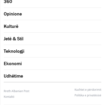
360
Opinione
Kulturë
Jetë & Stil
Teknologji
Ekonomi
Udhëtime
Kushtet e përdorimit
Rreth Albanian Post
Politika e privatësisë
Kontakti