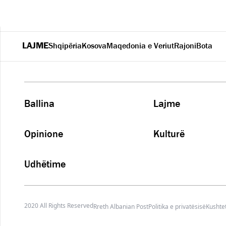
LAJME
Shqipëria
Kosova
Maqedonia e Veriut
Rajoni
Bota
Ballina
Lajme
Opinione
Kulturë
Udhëtime
2020 All Rights Reserved
Rreth Albanian Post
Politika e privatësisë
Kushtet