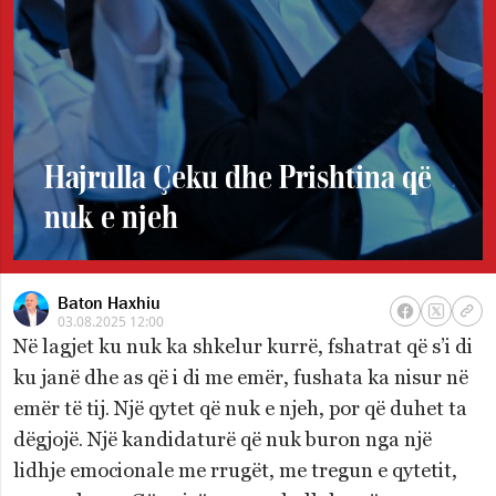
Hajrulla Çeku dhe Prishtina që
nuk e njeh
Baton Haxhiu
03.08.2025 12:00
Në lagjet ku nuk ka shkelur kurrë, fshatrat që s’i di
ku janë dhe as që i di me emër, fushata ka nisur në
emër të tij. Një qytet që nuk e njeh, por që duhet ta
dëgjojë. Një kandidaturë që nuk buron nga një
lidhje emocionale me rrugët, me tregun e qytetit,