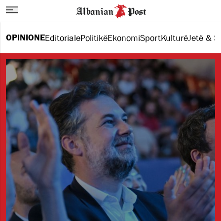
OPINIONE
Editoriale
Politikë
Ekonomi
Sport
Kulturë
Jetë & St