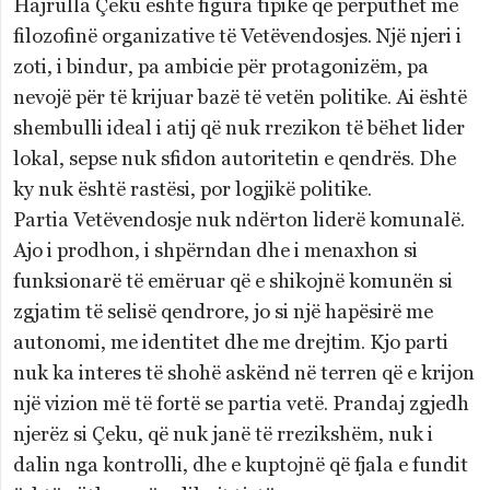
Hajrulla Çeku është figura tipike që përputhet me
filozofinë organizative të Vetëvendosjes. Një njeri i
zoti, i bindur, pa ambicie për protagonizëm, pa
nevojë për të krijuar bazë të vetën politike. Ai është
shembulli ideal i atij që nuk rrezikon të bëhet lider
lokal, sepse nuk sfidon autoritetin e qendrës. Dhe
ky nuk është rastësi, por logjikë politike.
Partia Vetëvendosje nuk ndërton liderë komunalë.
Ajo i prodhon, i shpërndan dhe i menaxhon si
funksionarë të emëruar që e shikojnë komunën si
zgjatim të selisë qendrore, jo si një hapësirë me
autonomi, me identitet dhe me drejtim. Kjo parti
nuk ka interes të shohë askënd në terren që e krijon
një vizion më të fortë se partia vetë. Prandaj zgjedh
njerëz si Çeku, që nuk janë të rrezikshëm, nuk i
dalin nga kontrolli, dhe e kuptojnë që fjala e fundit