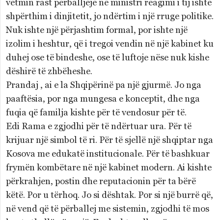
vetmin rast përballjeje në ministri reagimi i tij ishte
shpërthim i dinjitetit, jo ndërtim i një rruge politike.
Nuk ishte një përjashtim formal, por ishte një
izolim i heshtur, që i tregoi vendin në një kabinet ku
duhej ose të bindeshe, ose të luftoje nëse nuk kishe
dëshirë të zhbëheshe.
Prandaj , ai e la Shqipërinë pa një gjurmë. Jo nga
paaftësia, por nga mungesa e konceptit, dhe nga
fuqia që familja kishte për të vendosur për të.
Edi Rama e zgjodhi për të ndërtuar ura. Për të
krijuar një simbol të ri. Për të sjellë një shqiptar nga
Kosova me edukatë institucionale. Për të bashkuar
frymën kombëtare në një kabinet modern. Ai kishte
përkrahjen, postin dhe reputacionin për ta bërë
këtë. Por u tërhoq. Jo si dështak. Por si një burrë që,
në vend që të përballej me sistemin, zgjodhi të mos