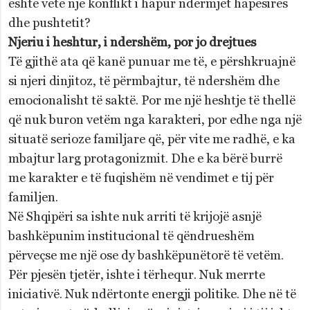
është vetë një konflikt i hapur ndërmjet hapësirës
dhe pushtetit?
Njeriu i heshtur, i ndershëm, por jo drejtues
Të gjithë ata që kanë punuar me të, e përshkruajnë
si njeri dinjitoz, të përmbajtur, të ndershëm dhe
emocionalisht të saktë. Por me një heshtje të thellë
që nuk buron vetëm nga karakteri, por edhe nga një
situatë serioze familjare që, për vite me radhë, e ka
mbajtur larg protagonizmit. Dhe e ka bërë burrë
me karakter e të fuqishëm në vendimet e tij për
familjen.
Në Shqipëri sa ishte nuk arriti të krijojë asnjë
bashkëpunim institucional të qëndrueshëm
përveçse me një ose dy bashkëpunëtorë të vetëm.
Për pjesën tjetër, ishte i tërhequr. Nuk merrte
iniciativë. Nuk ndërtonte energji politike. Dhe në të