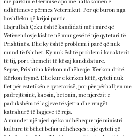
me parkun e Gërmisë apo me hallakamën e
udhëtimeve përmes Veternikut. Por që buron nga
boshllëku që krijoi partia.
Hajrullah Çeku është kandidati më i mirë që
Vetëvendosje kishte në mungesë të një qytetari të
Prishtinës. Dhe ky është problemi i parë që nuk
mund të fshihet. Ky nuk është problem i karakterit
të tij, por i themelit të kësaj kandidature.
Sepse, Prishtina kërkon udhëheqje. Kërkon dritë.
Kërkon frymë. Dhe kur e kërkon këtë, qyteti nuk
flet për estetikën e qytetarisë, por për përballjen me
padrejtësinë, kaosin, betonin, me njerëzit e
padukshëm të lagjeve të vjetra dhe rrugët
katrahurë të lagjeve të reja.
A mundet një njeri që ka udhëhequr një ministri
kulture të bëhet befas udhëheqës i një qyteti që