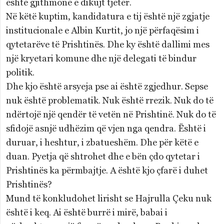
është gjithmonë e dikujt tjetër.
Në këtë kuptim, kandidatura e tij është një zgjatje
institucionale e Albin Kurtit, jo një përfaqësim i
qytetarëve të Prishtinës. Dhe ky është dallimi mes
një kryetari komune dhe një delegati të bindur
politik.
Dhe kjo është arsyeja pse ai është zgjedhur. Sepse
nuk është problematik. Nuk është rrezik. Nuk do të
ndërtojë një qendër të vetën në Prishtinë. Nuk do të
sfidojë asnjë udhëzim që vjen nga qendra. Është i
duruar, i heshtur, i zbatueshëm. Dhe për këtë e
duan. Pyetja që shtrohet dhe e bën çdo qytetar i
Prishtinës ka përmbajtje. A është kjo çfarë i duhet
Prishtinës?
Mund të konkludohet lirisht se Hajrulla Çeku nuk
është i keq. Ai është burrë i mirë, babai i