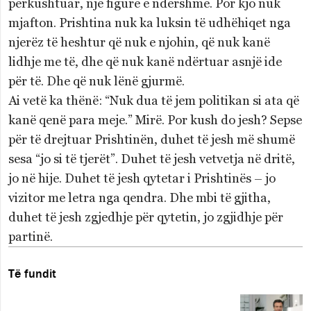
përkushtuar, një figurë e ndershme. Por kjo nuk
mjafton. Prishtina nuk ka luksin të udhëhiqet nga
njerëz të heshtur që nuk e njohin, që nuk kanë
lidhje me të, dhe që nuk kanë ndërtuar asnjë ide
për të. Dhe që nuk lënë gjurmë.
Ai vetë ka thënë: “Nuk dua të jem politikan si ata që
kanë qenë para meje.” Mirë. Por kush do jesh? Sepse
për të drejtuar Prishtinën, duhet të jesh më shumë
sesa “jo si të tjerët”. Duhet të jesh vetvetja në dritë,
jo në hije. Duhet të jesh qytetar i Prishtinës – jo
vizitor me letra nga qendra. Dhe mbi të gjitha,
duhet të jesh zgjedhje për qytetin, jo zgjidhje për
partinë.
Të fundit