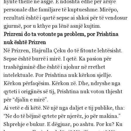
hynte thellë në asgjë. E ndoshta edhe për arsye
personale dhe familjare të kuptueshme. Mirëpo,
rezultati është i qartë sepse ai shkoi për të vendosur
gjurmë, por u kthye pa lënë asnjë kujtim.
Prizreni do ta votonte pa problem, por Prishtina
nuk është Prizren
Në Prizren, Hajrulla Çeku do të fitonte lehtësisht.
Sepse është burrë i mirë. I qetë. Ka pasion për
trashëgiminë dhe është i njohur në rrethet
intelektuale. Por Prishtina nuk kërkon sjellje.
Kërkon përfaqësim. Kërkon zë. Dhe, ndryshe nga
qyteti i origjinës së tij, Prishtina nuk voton thjesht
për “djalin e mirë”.
Ai vetë e di këtë. Në një nga daljet e tij publike, tha:
“Ne do të bëjmë qytete për njerëz, jo për makina.”
Shprehje e bukur. E dëgjuar, po ashtu. Por ku? Ku