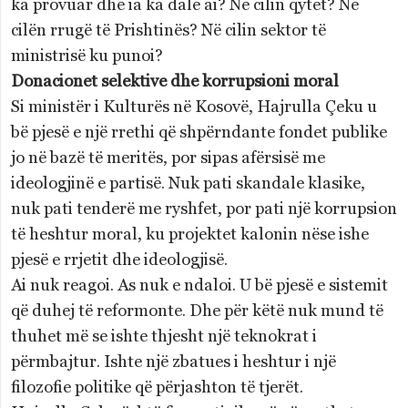
ka provuar dhe ia ka dalë ai? Në cilin qytet? Në
cilën rrugë të Prishtinës? Në cilin sektor të
ministrisë ku punoi?
Donacionet selektive dhe korrupsioni moral
Si ministër i Kulturës në Kosovë, Hajrulla Çeku u
bë pjesë e një rrethi që shpërndante fondet publike
jo në bazë të meritës, por sipas afërsisë me
ideologjinë e partisë. Nuk pati skandale klasike,
nuk pati tenderë me ryshfet, por pati një korrupsion
të heshtur moral, ku projektet kalonin nëse ishe
pjesë e rrjetit dhe ideologjisë.
Ai nuk reagoi. As nuk e ndaloi. U bë pjesë e sistemit
që duhej të reformonte. Dhe për këtë nuk mund të
thuhet më se ishte thjesht një teknokrat i
përmbajtur. Ishte një zbatues i heshtur i një
filozofie politike që përjashton të tjerët.