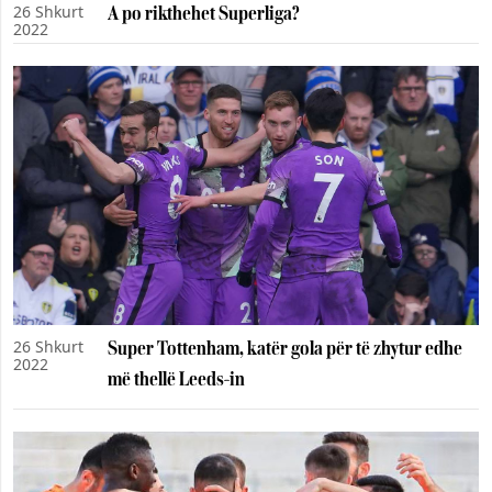
26 Shkurt
A po rikthehet Superliga?
2022
26 Shkurt
Super Tottenham, katër gola për të zhytur edhe
2022
më thellë Leeds-in