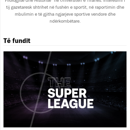
Filologjisë dhe Historisë” në Universiten e Tiranës. Interesimi i
tij gazetaresk shtrihet në fushën e sportit, në raportimin dhe
mbulimin e të gjitha ngjarjeve sportive vendore dhe
ndërkombëtare.
Të fundit