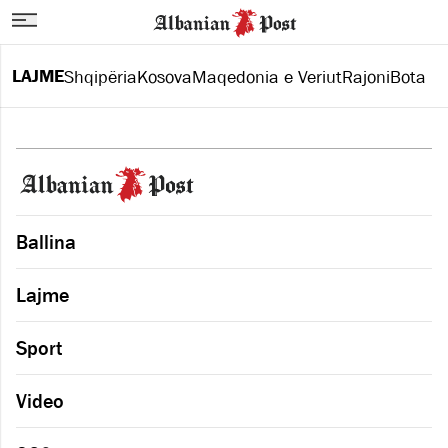
LAJME
Shqipëria
Kosova
Maqedonia e Veriut
Rajoni
Bota
Ballina
Lajme
Sport
Video