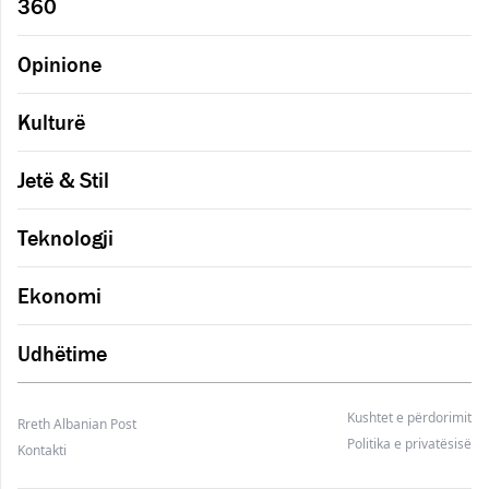
360
Opinione
Kulturë
Jetë & Stil
Teknologji
Ekonomi
Udhëtime
Kushtet e përdorimit
Rreth Albanian Post
Politika e privatësisë
Kontakti