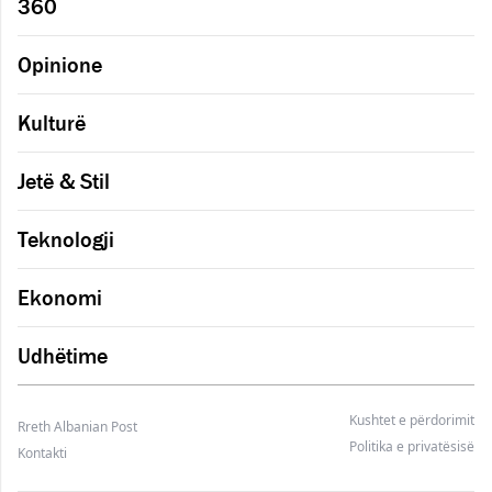
360
Opinione
Kulturë
Jetë & Stil
Teknologji
Ekonomi
Udhëtime
Kushtet e përdorimit
Rreth Albanian Post
Politika e privatësisë
Kontakti