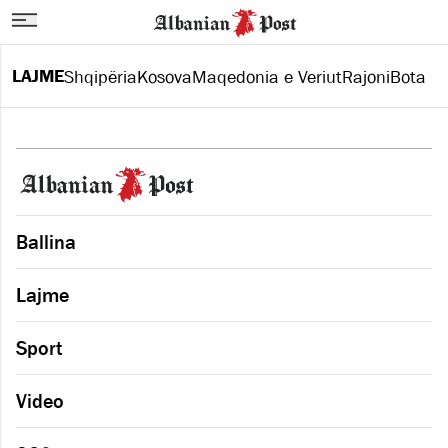
LAJME
Shqipëria
Kosova
Maqedonia e Veriut
Rajoni
Bota
Ballina
Lajme
Sport
Video