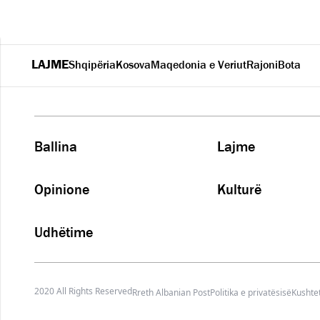
LAJME
Shqipëria
Kosova
Maqedonia e Veriut
Rajoni
Bota
Ballina
Lajme
Opinione
Kulturë
Udhëtime
2020 All Rights Reserved
Rreth Albanian Post
Politika e privatësisë
Kushtet