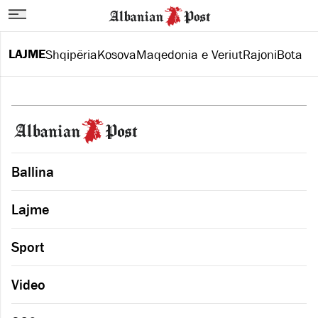
LAJME
Shqipëria
Kosova
Maqedonia e Veriut
Rajoni
Bota
Ballina
Lajme
Sport
Video