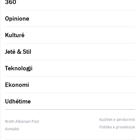
360
Opinione
Kulturë
Jetë & Stil
Teknologji
Ekonomi
Udhëtime
Kushtet e përdorimit
Rreth Albanian Post
Politika e privatësisë
Kontakti