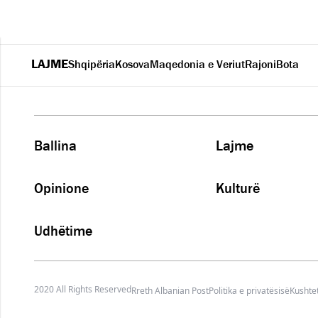
LAJME
Shqipëria
Kosova
Maqedonia e Veriut
Rajoni
Bota
Ballina
Lajme
Opinione
Kulturë
Udhëtime
2020 All Rights Reserved
Rreth Albanian Post
Politika e privatësisë
Kushtet