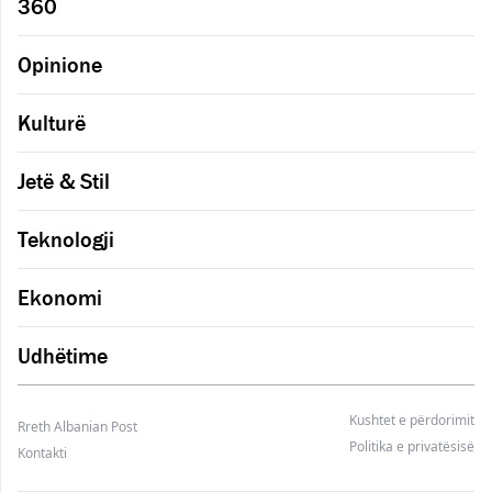
360
Opinione
Kulturë
Jetë & Stil
Teknologji
Ekonomi
Udhëtime
Kushtet e përdorimit
Rreth Albanian Post
Politika e privatësisë
Kontakti