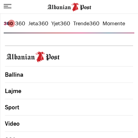
360
Jeta
360
Yjet
360
Trende
360
Momente
Ballina
Lajme
Sport
Video