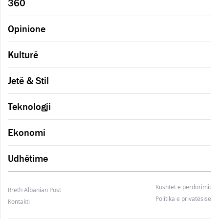
360
Opinione
Kulturë
Jetë & Stil
Teknologji
Ekonomi
Udhëtime
Kushtet e përdorimit
Rreth Albanian Post
Politika e privatësisë
Kontakti