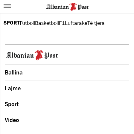
SPORT
Futboll
Basketboll
F1
Luftarake
Të tjera
Ballina
Lajme
Sport
Video