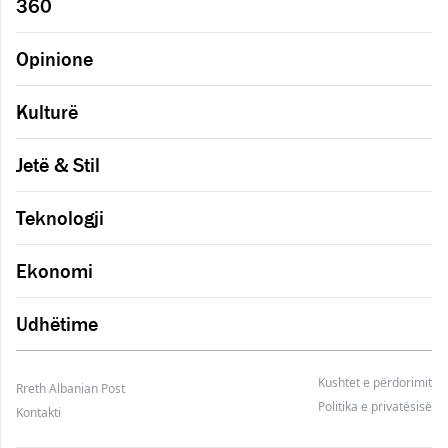
360
Opinione
Kulturë
Jetë & Stil
Teknologji
Ekonomi
Udhëtime
Kushtet e përdorimit
Rreth Albanian Post
Politika e privatësisë
Kontakti