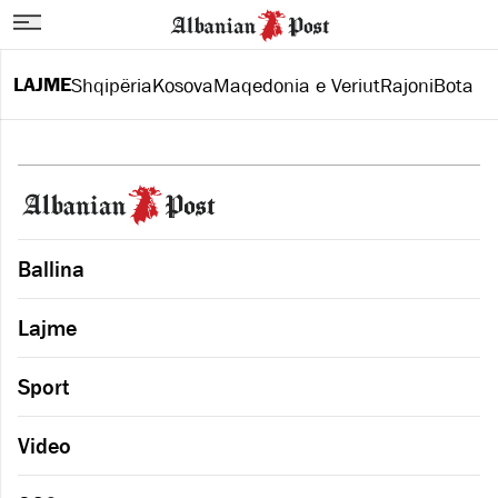
LAJME
Shqipëria
Kosova
Maqedonia e Veriut
Rajoni
Bota
Ballina
Lajme
Sport
Video