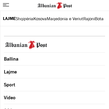
LAJME
Shqipëria
Kosova
Maqedonia e Veriut
Rajoni
Bota
Ballina
Lajme
Sport
Video