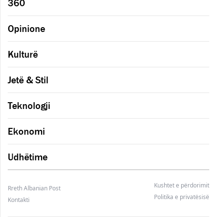
360
Opinione
Kulturë
Jetë & Stil
Teknologji
Ekonomi
Udhëtime
Kushtet e përdorimit
Rreth Albanian Post
Politika e privatësisë
Kontakti