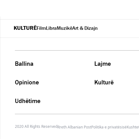
KULTURË
Film
Libra
Muzikë
Art & Dizajn
Ballina
Lajme
Opinione
Kulturë
Udhëtime
2020 All Rights Reserved
Rreth Albanian Post
Politika e privatësisë
Kushtet