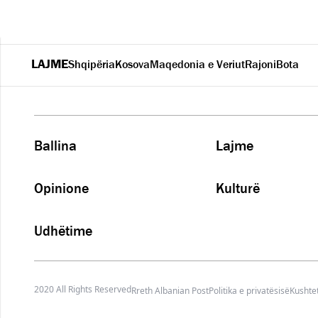
LAJME
Shqipëria
Kosova
Maqedonia e Veriut
Rajoni
Bota
Ballina
Lajme
Opinione
Kulturë
Udhëtime
2020 All Rights Reserved
Rreth Albanian Post
Politika e privatësisë
Kushtet