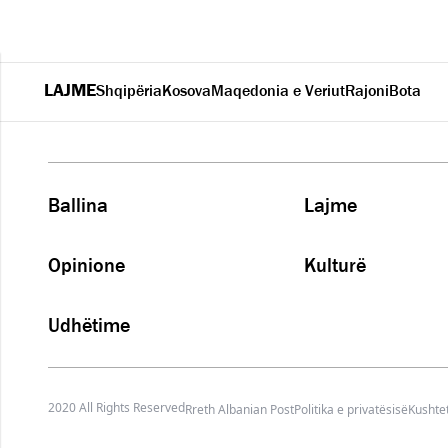
LAJME
Shqipëria
Kosova
Maqedonia e Veriut
Rajoni
Bota
Ballina
Lajme
Opinione
Kulturë
Udhëtime
2020 All Rights Reserved
Rreth Albanian Post
Politika e privatësisë
Kushtet