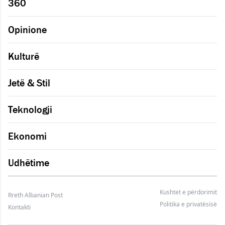
360
Opinione
Kulturë
Jetë & Stil
Teknologji
Ekonomi
Udhëtime
Kushtet e përdorimit
Rreth Albanian Post
Politika e privatësisë
Kontakti