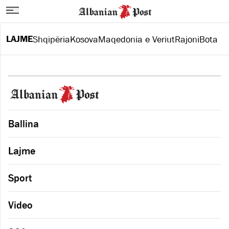
LAJME
Shqipëria
Kosova
Maqedonia e Veriut
Rajoni
Bota
Ballina
Lajme
Sport
Video