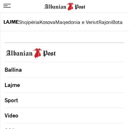
LAJME
Shqipëria
Kosova
Maqedonia e Veriut
Rajoni
Bota
Ballina
Lajme
Sport
Video