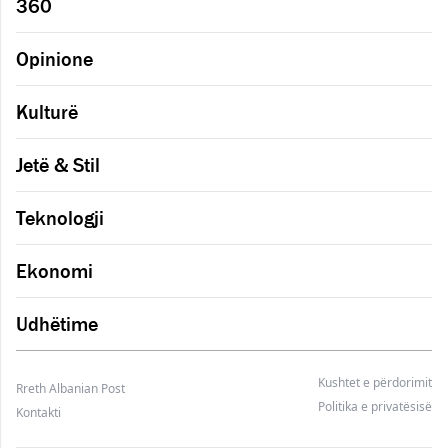
360
Opinione
Kulturë
Jetë & Stil
Teknologji
Ekonomi
Udhëtime
Kushtet e përdorimit
Rreth Albanian Post
Politika e privatësisë
Kontakti