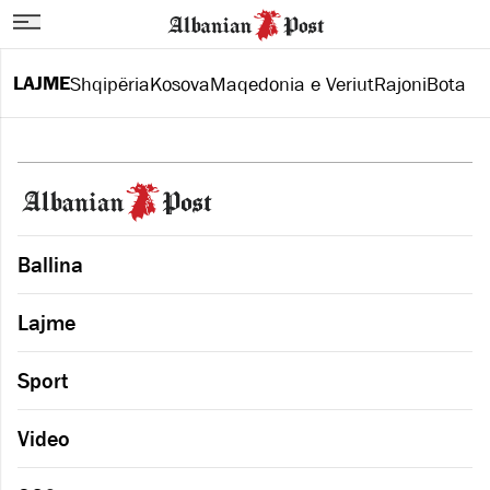
LAJME
Shqipëria
Kosova
Maqedonia e Veriut
Rajoni
Bota
Ballina
Lajme
Sport
Video