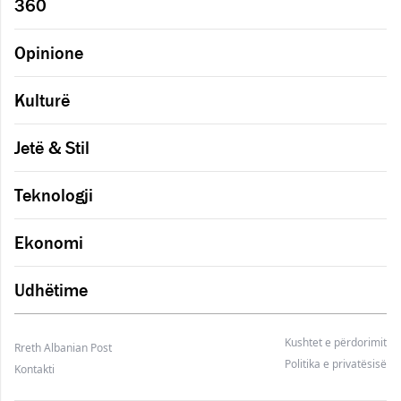
360
Opinione
Kulturë
Jetë & Stil
Teknologji
Ekonomi
Udhëtime
Kushtet e përdorimit
Rreth Albanian Post
Politika e privatësisë
Kontakti