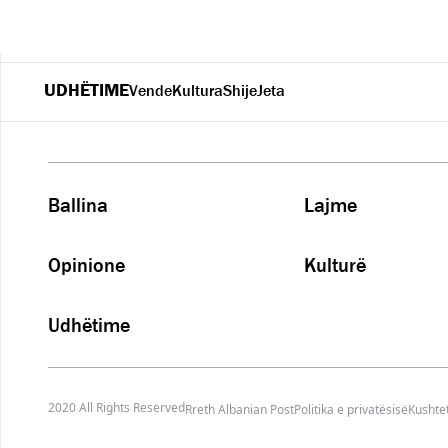
UDHËTIME
Vende
Kultura
Shije
Jeta
Ballina
Lajme
Opinione
Kulturë
Udhëtime
2020 All Rights Reserved
Rreth Albanian Post
Politika e privatësisë
Kushtet