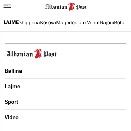
LAJME
Shqipëria
Kosova
Maqedonia e Veriut
Rajoni
Bota
Ballina
Lajme
Sport
Video