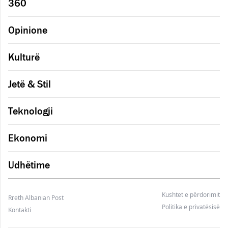
360
Opinione
Kulturë
Jetë & Stil
Teknologji
Ekonomi
Udhëtime
Kushtet e përdorimit
Rreth Albanian Post
Politika e privatësisë
Kontakti