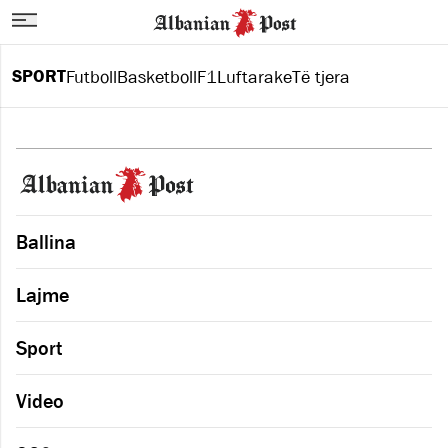
SPORT
Futboll
Basketboll
F1
Luftarake
Të tjera
Ballina
Lajme
Sport
Video