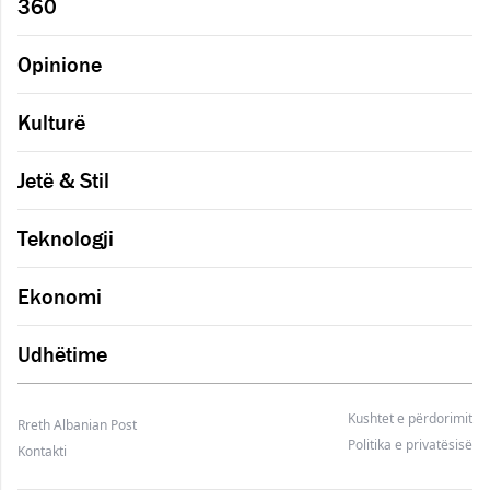
360
Opinione
Kulturë
Jetë & Stil
Teknologji
Ekonomi
Udhëtime
Kushtet e përdorimit
Rreth Albanian Post
Politika e privatësisë
Kontakti