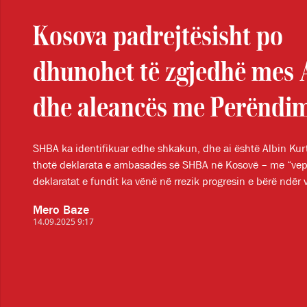
Kosova padrejtësisht po
dhunohet të zgjedhë mes A
dhe aleancës me Perëndi
SHBA ka identifikuar edhe shkakun, dhe ai është Albin Kurti, 
thotë deklarata e ambasadës së SHBA në Kosovë – me “ve
deklaratat e fundit ka vënë në rrezik progresin e bërë ndër v
Mero Baze
14.09.2025 9:17