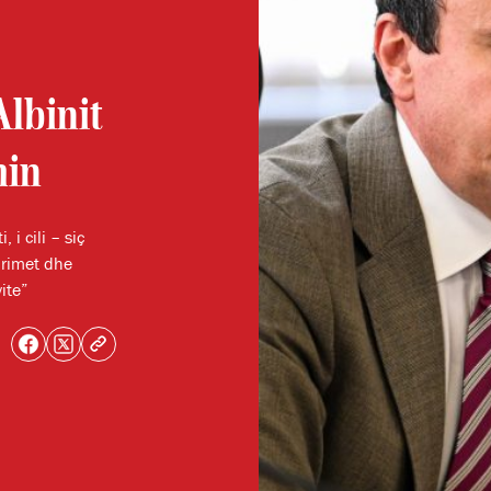
lbinit
min
i cili – siç
primet dhe
ite”