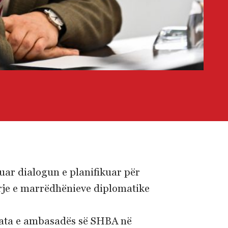
uar dialogun e planifikuar për
irje e marrëdhënieve diplomatike
larata e ambasadës së SHBA në