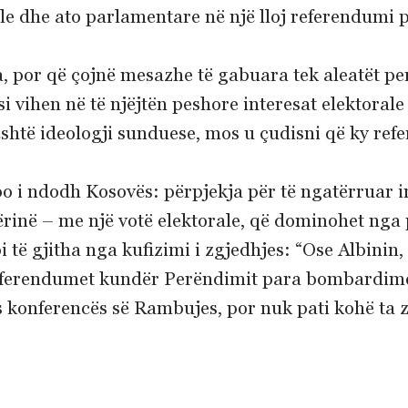
ale dhe ato parlamentare në një lloj referendumi 
a, por që çojnë mesazhe të gabuara tek aleatët p
i vihen në të njëjtën peshore interesat elektoral
shtë ideologji sunduese, mos u çudisni që ky refe
po i ndodh Kosovës: përpjekja për të ngatërruar i
inë – me një votë elektorale, që dominohet nga 
të gjitha nga kufizimi i zgjedhjes: “Ose Albinin
ha referendumet kundër Perëndimit para bombardim
as konferencës së Rambujes, por nuk pati kohë ta