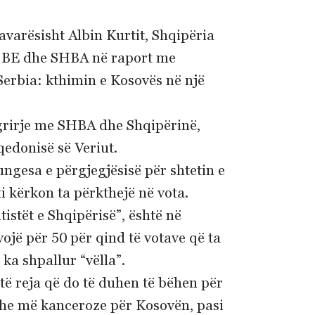
varësisht Albin Kurtit, Shqipëria
me BE dhe SHBA në raport me
Serbia: kthimin e Kosovës në një
grirje me SHBA dhe Shqipërinë,
edonisë së Veriut.
ungesa e përgjegjësisë për shtetin e
i kërkon ta përkthejë në vota.
tistët e Shqipërisë”, është në
vojë për 50 për qind të votave që ta
ka shpallur “vëlla”.
të reja që do të duhen të bëhen për
 edhe më kanceroze për Kosovën, pasi