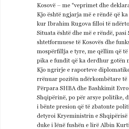
Kosovë – me “veprimet dhe deklarata
Kjo është ngjarja më e rëndë që k
kur Ibrahim Rugova filloi të ndërto
Situata është dhe më e rëndë, pasi
shtetformuese të Kosovës dhe funks
mospërfillja e tyre, me qëllim që të
pika e fundit që ka derdhur gotën 
Kjo ngrirje e raporteve diplomatik
rrënuar pozitën ndërkombëtare të K
Përpara SHBA dhe Bashkimit Evropi
Shqipërinë, po për arsye politike, 
i bënte presion që të zbatonte poli
detyroi Kryeministrin e Shqipërisë
duke i lënë fushën e lirë Albin Ku