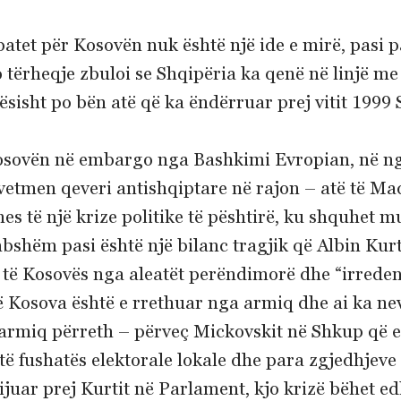
tet për Kosovën nuk është një ide e mirë, pasi pa
o tërheqje zbuloi se Shqipëria ka qenë në linjë 
sisht po bën atë që ka ëndërruar prej vitit 1999 
 Kosovën në embargo nga Bashkimi Evropian, në n
etmen qeveri antishqiptare në rajon – atë të Maq
es të një krize politike të pështirë, ku shquhet m
bshëm pasi është një bilanc tragjik që Albin Kurt
mit të Kosovës nga aleatët perëndimorë dhe “irreden
 që Kosova është e rrethuar nga armiq dhe ai ka ne
rmiq përreth – përveç Mickovskit në Shkup që e 
ë fushatës elektorale lokale dhe para zgjedhjeve 
 krijuar prej Kurtit në Parlament, kjo krizë bëhet