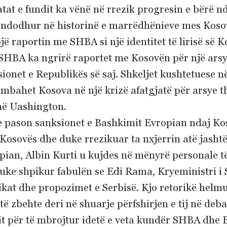
t e fundit ka vënë në rrezik progresin e bërë ndë
a ndodhur në historinë e marrëdhënieve mes Kosov
jë raportin me SHBA si një identitet të lirisë së K
 SHBA ka ngrirë raportet me Kosovën për një arsye
ionet e Republikës së saj. Shkeljet kushtetuese n
 mbahet Kosova në një krizë afatgjatë për arsye the
në Uashington.
e pason sanksionet e Bashkimit Evropian ndaj Kos
osovës dhe duke rrezikuar ta nxjerrin atë jashtë
an, Albin Kurti u kujdes në mënyrë personale t
duke shpikur fabulën se Edi Rama, Kryeministri i S
tikat dhe propozimet e Serbisë. Kjo retorikë helmu
 të zbehte deri në shuarje përfshirjen e tij në d
rtit për të mbrojtur idetë e veta kundër SHBA dhe