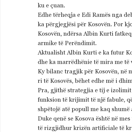
ku e çuan.
Edhe tërheqja e Edi Ramës nga deba
ka përgjegjësi për Kosovën. Por kj
Kosovën, ndërsa Albin Kurti fatkeqë
armike të Perëndimit.
Aktualisht Albin Kurti e ka futur
dhe ka marrëdhënie të mira me të v
Ky bilanc tragjik për Kosovën, në m
ri të Kosovës, bëhet edhe më i dhim
Pra, gjithë strategjia e tij e izoli
funksion të krijimit të një fabule,
shpëtojë atë popull me kaq shumë a
Duke qenë se Kosova është në mes t
të rizgjidhur krizën artificiale të