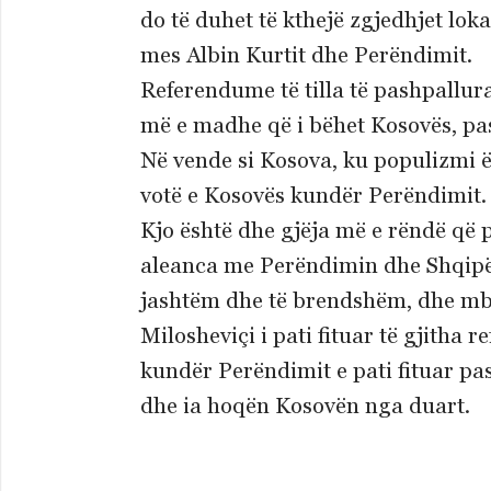
do të duhet të kthejë zgjedhjet lok
mes Albin Kurtit dhe Perëndimit.
Referendume të tilla të pashpallur
më e madhe që i bëhet Kosovës, pas
Në vende si Kosova, ku populizmi ë
votë e Kosovës kundër Perëndimit.
Kjo është dhe gjëja më e rëndë që 
aleanca me Perëndimin dhe Shqipër
jashtëm dhe të brendshëm, dhe mbi 
Milosheviçi i pati fituar të gjit
kundër Perëndimit e pati fituar p
dhe ia hoqën Kosovën nga duart.