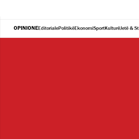
OPINIONE
Editoriale
Politikë
Ekonomi
Sport
Kulturë
Jetë & St