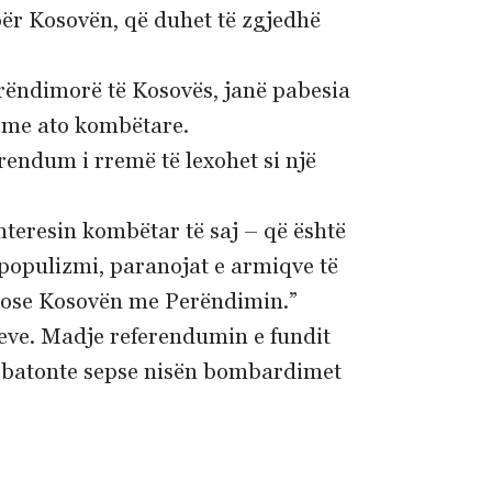
për Kosovën, që duhet të zgjedhë
erëndimorë të Kosovës, janë pabesia
e me ato kombëtare.
rendum i rremë të lexohet si një
nteresin kombëtar të saj – që është
populizmi, paranojat e armiqve të
, ose Kosovën me Perëndimin.”
eve. Madje referendumin e fundit
 zbatonte sepse nisën bombardimet