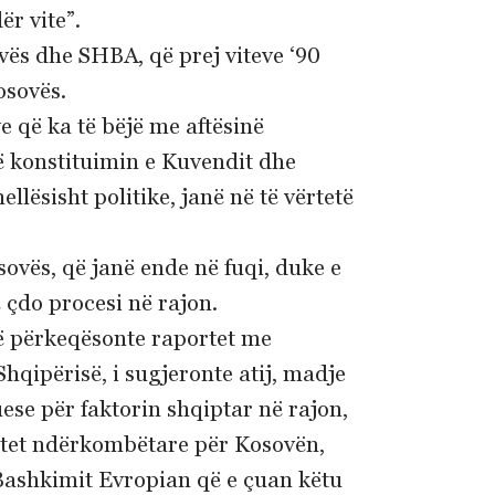
r vite”.
ës dhe SHBA, që prej viteve ‘90
osovës.
 që ka të bëjë me aftësinë
ë konstituimin e Kuvendit dhe
llësisht politike, janë në të vërtetë
ovës, që janë ende në fuqi, duke e
 çdo procesi në rajon.
ë përkeqësonte raportet me
hqipërisë, i sugjeronte atij, madje
ese për faktorin shqiptar në rajon,
ebatet ndërkombëtare për Kosovën,
 Bashkimit Evropian që e çuan këtu