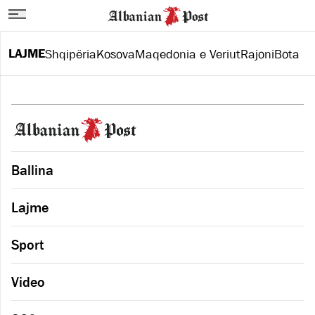
LAJME
Shqipëria
Kosova
Maqedonia e Veriut
Rajoni
Bota
Ballina
Lajme
Sport
Video