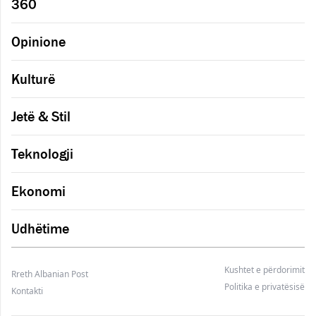
360
Opinione
Kulturë
Jetë & Stil
Teknologji
Ekonomi
Udhëtime
Kushtet e përdorimit
Rreth Albanian Post
Politika e privatësisë
Kontakti