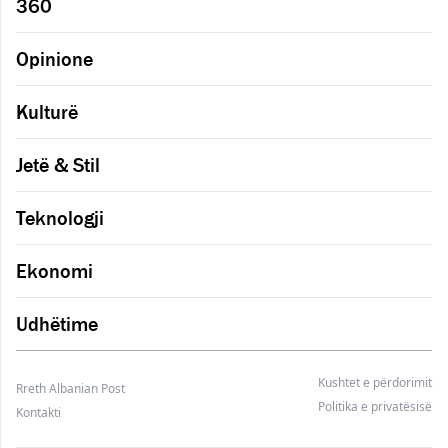
360
Opinione
Kulturë
Jetë & Stil
Teknologji
Ekonomi
Udhëtime
Kushtet e përdorimit
Rreth Albanian Post
Politika e privatësisë
Kontakti