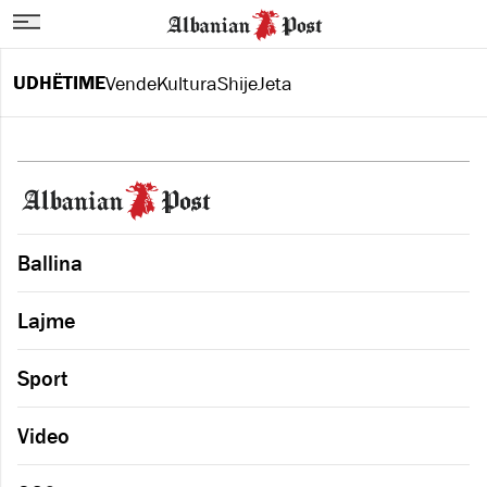
UDHËTIME
Vende
Kultura
Shije
Jeta
Ballina
Lajme
Sport
Video