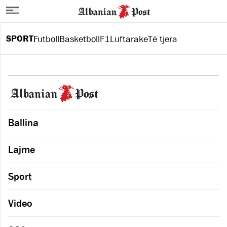
SPORT
Futboll
Basketboll
F1
Luftarake
Të tjera
Ballina
Lajme
Sport
Video