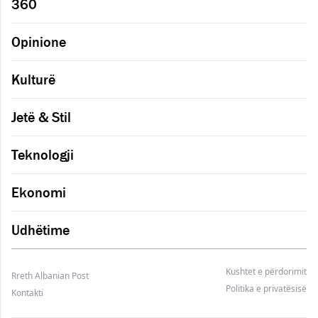
360
Opinione
Kulturë
Jetë & Stil
Teknologji
Ekonomi
Udhëtime
Kushtet e përdorimit
Rreth Albanian Post
Politika e privatësisë
Kontakti