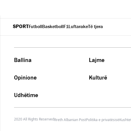
SPORT
Futboll
Basketboll
F1
Luftarake
Të tjera
Ballina
Lajme
Opinione
Kulturë
Udhëtime
2020 All Rights Reserved
Rreth Albanian Post
Politika e privatësisë
Kushtet