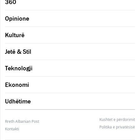
360
Opinione
Kulturë
Jetë & Stil
Teknologji
Ekonomi
Udhëtime
Kushtet e përdorimit
Rreth Albanian Post
Politika e privatësisë
Kontakti