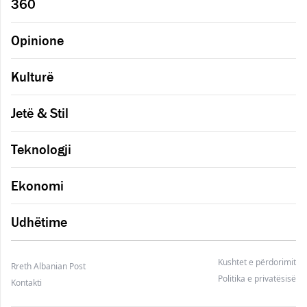
360
Opinione
Kulturë
Jetë & Stil
Teknologji
Ekonomi
Udhëtime
Kushtet e përdorimit
Rreth Albanian Post
Politika e privatësisë
Kontakti