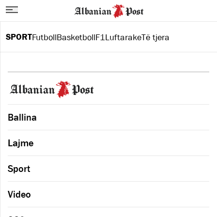
SPORT
Futboll
Basketboll
F1
Luftarake
Të tjera
Ballina
Lajme
Sport
Video