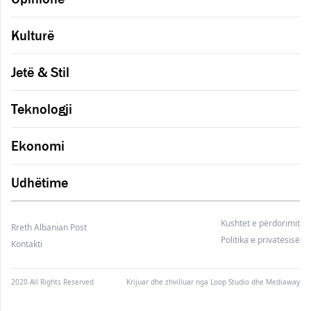
Kulturë
Jetë & Stil
Teknologji
Ekonomi
Udhëtime
Kushtet e përdorimit
Rreth Albanian Post
Politika e privatësisë
Kontakti
2020 All Rights Reserved
Krijuar dhe zhvilluar nga
Loop Studio
dhe Mediaway