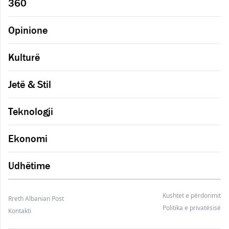
360
Opinione
Kulturë
Jetë & Stil
Teknologji
Ekonomi
Udhëtime
Kushtet e përdorimit
Rreth Albanian Post
Politika e privatësisë
Kontakti