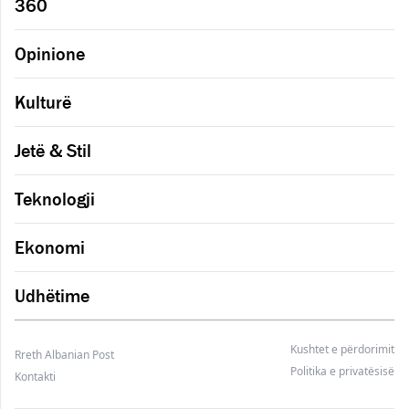
360
Opinione
Kulturë
Jetë & Stil
Teknologji
Ekonomi
Udhëtime
Kushtet e përdorimit
Rreth Albanian Post
Politika e privatësisë
Kontakti