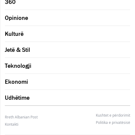
360
Opinione
Kulturë
Jetë & Stil
Teknologji
Ekonomi
Udhëtime
Kushtet e përdorimit
Rreth Albanian Post
Politika e privatësisë
Kontakti