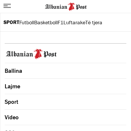
SPORT
Futboll
Basketboll
F1
Luftarake
Të tjera
Ballina
Lajme
Sport
Video