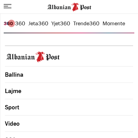
360
Jeta
360
Yjet
360
Trende
360
Momente
Ballina
Lajme
Sport
Video