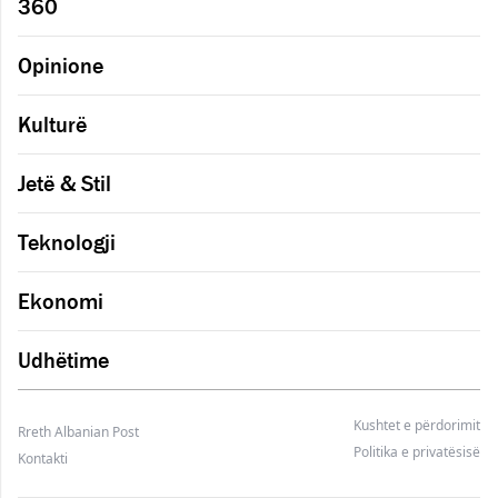
360
Opinione
Kulturë
Jetë & Stil
Teknologji
Ekonomi
Udhëtime
Kushtet e përdorimit
Rreth Albanian Post
Politika e privatësisë
Kontakti