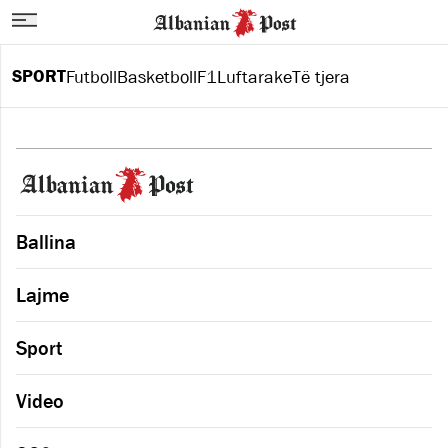
SPORT
Futboll
Basketboll
F1
Luftarake
Të tjera
Ballina
Lajme
Sport
Video