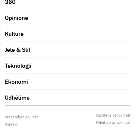
360
Opinione
Kulturë
Jetë & Stil
Teknologji
Ekonomi
Udhëtime
Kushtet e përdorimit
Rreth Albanian Post
Politika e privatësisë
Kontakti