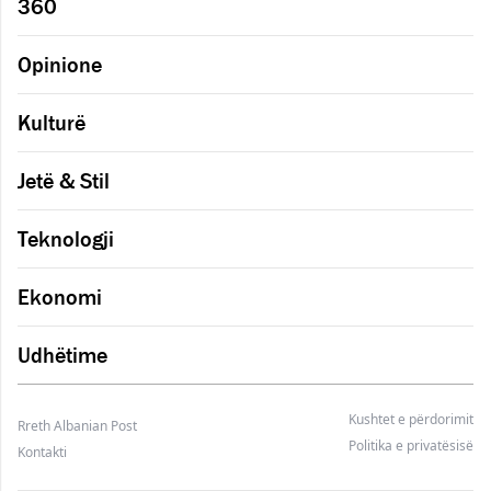
360
Opinione
Kulturë
Jetë & Stil
Teknologji
Ekonomi
Udhëtime
Kushtet e përdorimit
Rreth Albanian Post
Politika e privatësisë
Kontakti