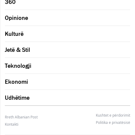
360
Opinione
Kulturë
Jetë & Stil
Teknologji
Ekonomi
Udhëtime
Kushtet e përdorimit
Rreth Albanian Post
Politika e privatësisë
Kontakti