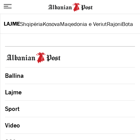
LAJME
Shqipëria
Kosova
Maqedonia e Veriut
Rajoni
Bota
Ballina
Lajme
Sport
Video