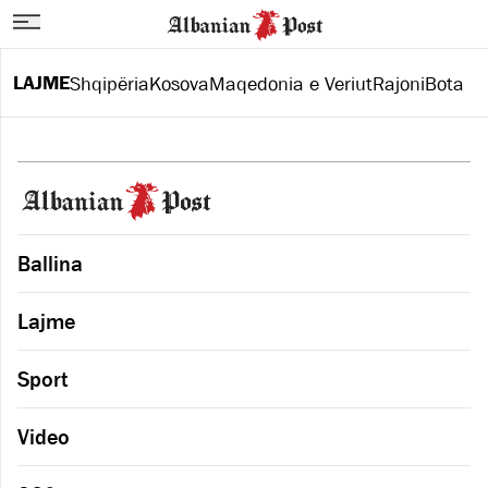
LAJME
Shqipëria
Kosova
Maqedonia e Veriut
Rajoni
Bota
Ballina
Lajme
Sport
Video