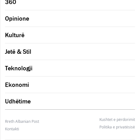
360
Opinione
Kulturë
Jetë & Stil
Teknologji
Ekonomi
Udhëtime
Kushtet e përdorimit
Rreth Albanian Post
Politika e privatësisë
Kontakti