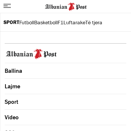
SPORT
Futboll
Basketboll
F1
Luftarake
Të tjera
Ballina
Lajme
Sport
Video