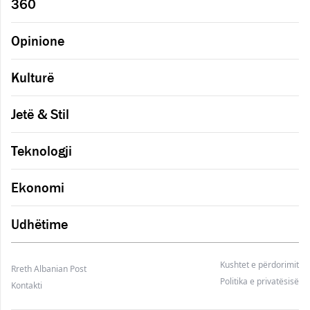
360
Opinione
Kulturë
Jetë & Stil
Teknologji
Ekonomi
Udhëtime
Kushtet e përdorimit
Rreth Albanian Post
Politika e privatësisë
Kontakti