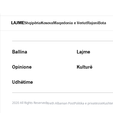
LAJME
Shqipëria
Kosova
Maqedonia e Veriut
Rajoni
Bota
Ballina
Lajme
Opinione
Kulturë
Udhëtime
2020 All Rights Reserved
Rreth Albanian Post
Politika e privatësisë
Kushtet