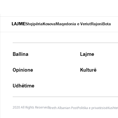
LAJME
Shqipëria
Kosova
Maqedonia e Veriut
Rajoni
Bota
Ballina
Lajme
Opinione
Kulturë
Udhëtime
2020 All Rights Reserved
Rreth Albanian Post
Politika e privatësisë
Kushtet