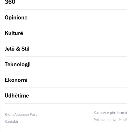
360
Opinione
Kulturë
Jetë & Stil
Teknologji
Ekonomi
Udhëtime
Kushtet e përdorimit
Rreth Albanian Post
Politika e privatësisë
Kontakti