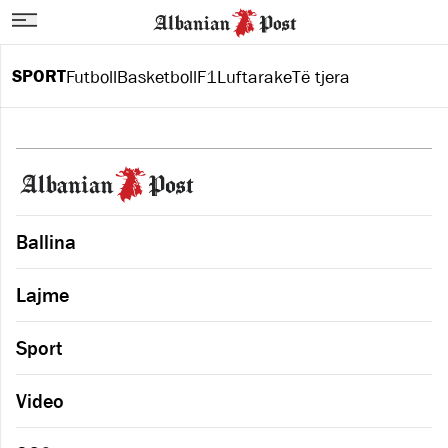
SPORT
Futboll
Basketboll
F1
Luftarake
Të tjera
Ballina
Lajme
Sport
Video