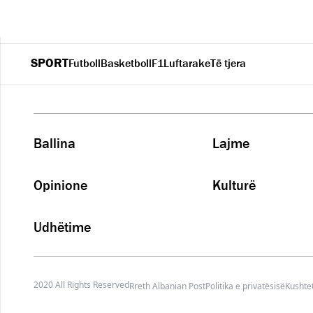
SPORT
Futboll
Basketboll
F1
Luftarake
Të tjera
Ballina
Lajme
Opinione
Kulturë
Udhëtime
2020 All Rights Reserved
Rreth Albanian Post
Politika e privatësisë
Kushtet