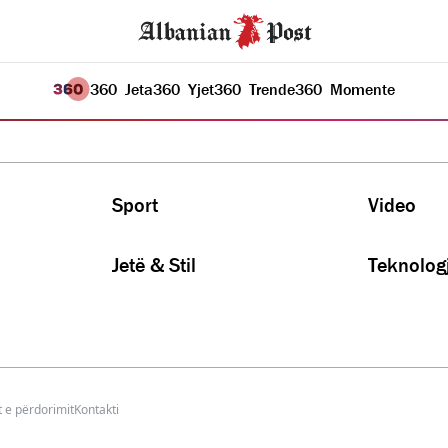
360
Jeta
360
Yjet
360
Trende
360
Momente
Sport
Video
Jetë & Stil
Teknologj
 e përdorimit
Kontakti