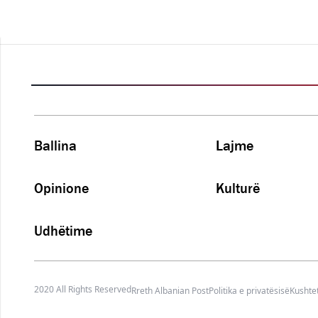
Ballina
Lajme
Opinione
Kulturë
Udhëtime
2020 All Rights Reserved
Rreth Albanian Post
Politika e privatësisë
Kushtet