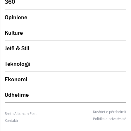
360
Opinione
Kulturë
Jetë & Stil
Teknologji
Ekonomi
Udhëtime
Kushtet e përdorimit
Rreth Albanian Post
Politika e privatësisë
Kontakti