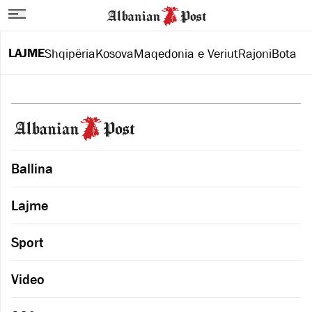
LAJME
Shqipëria
Kosova
Maqedonia e Veriut
Rajoni
Bota
Ballina
Lajme
Sport
Video