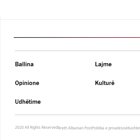
Ballina
Lajme
Opinione
Kulturë
Udhëtime
2020 All Rights Reserved
Rreth Albanian Post
Politika e privatësisë
Kushtet