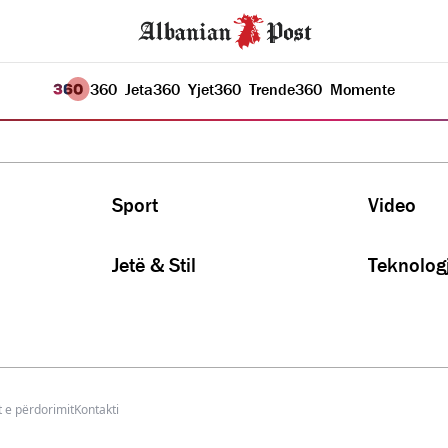
360
Jeta
360
Yjet
360
Trende
360
Momente
Sport
Video
Jetë & Stil
Teknologj
 e përdorimit
Kontakti