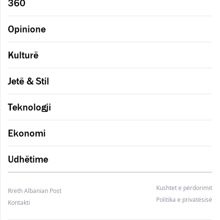
360
Opinione
Kulturë
Jetë & Stil
Teknologji
Ekonomi
Udhëtime
Kushtet e përdorimit
Rreth Albanian Post
Politika e privatësisë
Kontakti