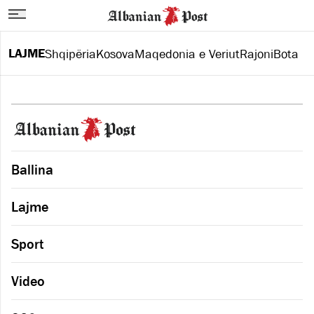
LAJME
Shqipëria
Kosova
Maqedonia e Veriut
Rajoni
Bota
Ballina
Lajme
Sport
Video